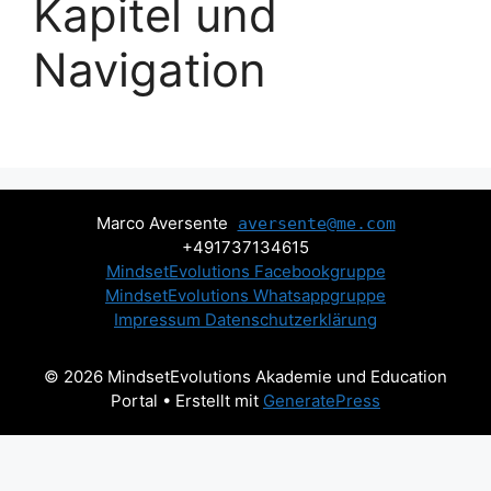
Kapitel und
Navigation
Marco Aversente
aversente@me.com
+491737134615
MindsetEvolutions Facebookgruppe
MindsetEvolutions Whatsappgruppe
Impressum
Datenschutzerklärung
© 2026 MindsetEvolutions Akademie und Education
Portal
• Erstellt mit
GeneratePress