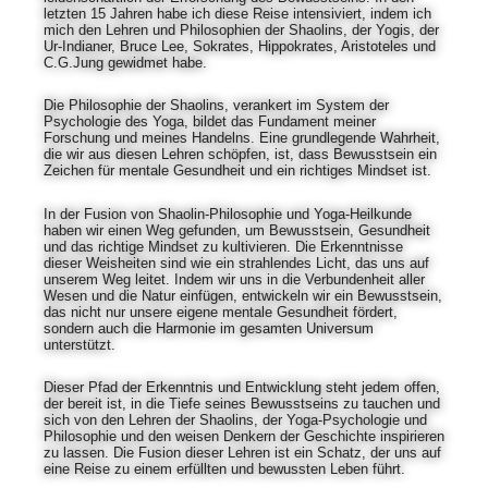
letzten 15 Jahren habe ich diese Reise intensiviert, indem ich
mich den Lehren und Philosophien der Shaolins, der Yogis, der
Ur-Indianer, Bruce Lee, Sokrates, Hippokrates, Aristoteles und
C.G.Jung gewidmet habe.
Die Philosophie der Shaolins, verankert im System der
Psychologie des Yoga, bildet das Fundament meiner
Forschung und meines Handelns. Eine grundlegende Wahrheit,
die wir aus diesen Lehren schöpfen, ist, dass Bewusstsein ein
Zeichen für mentale Gesundheit und ein richtiges Mindset ist.
In der Fusion von Shaolin-Philosophie und Yoga-Heilkunde
haben wir einen Weg gefunden, um Bewusstsein, Gesundheit
und das richtige Mindset zu kultivieren. Die Erkenntnisse
dieser Weisheiten sind wie ein strahlendes Licht, das uns auf
unserem Weg leitet. Indem wir uns in die Verbundenheit aller
Wesen und die Natur einfügen, entwickeln wir ein Bewusstsein,
das nicht nur unsere eigene mentale Gesundheit fördert,
sondern auch die Harmonie im gesamten Universum
unterstützt.
Dieser Pfad der Erkenntnis und Entwicklung steht jedem offen,
der bereit ist, in die Tiefe seines Bewusstseins zu tauchen und
sich von den Lehren der Shaolins, der Yoga-Psychologie und
Philosophie und den weisen Denkern der Geschichte inspirieren
zu lassen. Die Fusion dieser Lehren ist ein Schatz, der uns auf
eine Reise zu einem erfüllten und bewussten Leben führt.