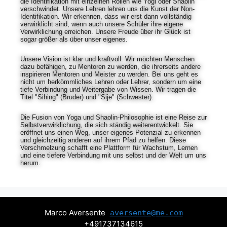
die Identifikation mit einzelnen Rollen wie Yogi oder Shaolin
verschwindet. Unsere Lehren lehren uns die Kunst der Non-
Identifikation. Wir erkennen, dass wir erst dann vollständig
verwirklicht sind, wenn auch unsere Schüler ihre eigene
Verwirklichung erreichen. Unsere Freude über ihr Glück ist
sogar größer als über unser eigenes.
Unsere Vision ist klar und kraftvoll: Wir möchten Menschen
dazu befähigen, zu Mentoren zu werden, die ihrerseits andere
inspirieren Mentoren und Meister zu werden. Bei uns geht es
nicht um herkömmliches Lehren oder Lehrer, sondern um eine
tiefe Verbindung und Weitergabe von Wissen. Wir tragen die
Titel "Sihing" (Bruder) und "Sije" (Schwester).
Die Fusion von Yoga und Shaolin-Philosophie ist eine Reise zur
Selbstverwirklichung, die sich ständig weiterentwickelt. Sie
eröffnet uns einen Weg, unser eigenes Potenzial zu erkennen
und gleichzeitig anderen auf ihrem Pfad zu helfen. Diese
Verschmelzung schafft eine Plattform für Wachstum, Lernen
und eine tiefere Verbindung mit uns selbst und der Welt um uns
herum.
Marco Aversente
aversente@me.com
+491737134615