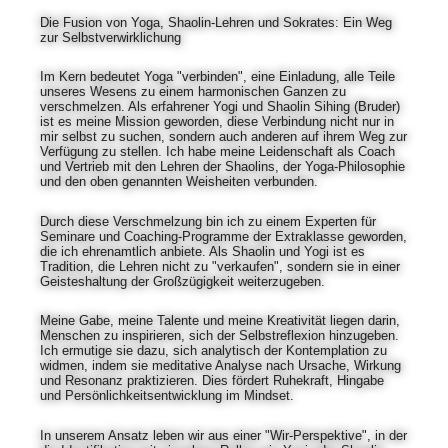
Die Fusion von Yoga, Shaolin-Lehren und Sokrates: Ein Weg
zur Selbstverwirklichung
Im Kern bedeutet Yoga "verbinden", eine Einladung, alle Teile
unseres Wesens zu einem harmonischen Ganzen zu
verschmelzen. Als erfahrener Yogi und Shaolin Sihing (Bruder)
ist es meine Mission geworden, diese Verbindung nicht nur in
mir selbst zu suchen, sondern auch anderen auf ihrem Weg zur
Verfügung zu stellen. Ich habe meine Leidenschaft als Coach
und Vertrieb mit den Lehren der Shaolins, der Yoga-Philosophie
und den oben genannten Weisheiten verbunden.
Durch diese Verschmelzung bin ich zu einem Experten für
Seminare und Coaching-Programme der Extraklasse geworden,
die ich ehrenamtlich anbiete. Als Shaolin und Yogi ist es
Tradition, die Lehren nicht zu "verkaufen", sondern sie in einer
Geisteshaltung der Großzügigkeit weiterzugeben.
Meine Gabe, meine Talente und meine Kreativität liegen darin,
Menschen zu inspirieren, sich der Selbstreflexion hinzugeben.
Ich ermutige sie dazu, sich analytisch der Kontemplation zu
widmen, indem sie meditative Analyse nach Ursache, Wirkung
und Resonanz praktizieren. Dies fördert Ruhekraft, Hingabe
und Persönlichkeitsentwicklung im Mindset.
In unserem Ansatz leben wir aus einer "Wir-Perspektive", in der