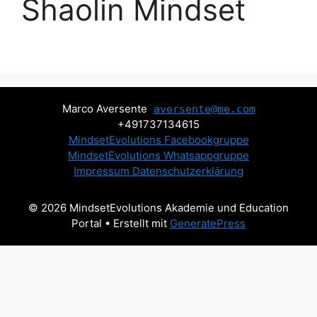
Shaolin Mindset
Marco Aversente
aversente@me.com
+491737134615
MindsetEvolutions Facebookgruppe
MindsetEvolutions Whatsappgruppe
Impressum
Datenschutzerklärung
© 2026 MindsetEvolutions Akademie und Education
Portal
• Erstellt mit
GeneratePress